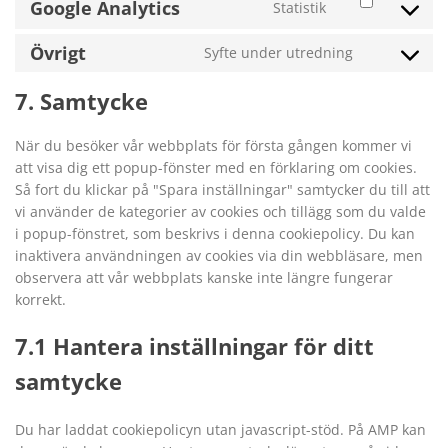
service
Google Analytics
Statistik
Consent
youtube
to
Övrigt
Syfte under utredning
service
Consent
google-
to
analytics
7. Samtycke
service
Övrigt
När du besöker vår webbplats för första gången kommer vi
att visa dig ett popup-fönster med en förklaring om cookies.
Så fort du klickar på "Spara inställningar" samtycker du till att
vi använder de kategorier av cookies och tillägg som du valde
i popup-fönstret, som beskrivs i denna cookiepolicy. Du kan
inaktivera användningen av cookies via din webbläsare, men
observera att vår webbplats kanske inte längre fungerar
korrekt.
7.1 Hantera inställningar för ditt
samtycke
Du har laddat cookiepolicyn utan javascript-stöd. På AMP kan