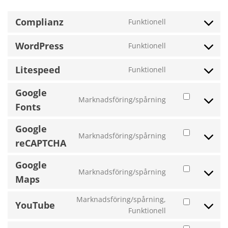
Complianz
Funktionell
Consent
to
WordPress
Funktionell
service
Consent
complianz
to
Litespeed
Funktionell
service
Consent
wordpress
to
Google
service
Marknadsföring/spårning
Consent
litespeed
Fonts
to
service
Google
google-
Marknadsföring/spårning
Consent
reCAPTCHA
fonts
to
service
Google
google-
Marknadsföring/spårning
Consent
Maps
recaptcha
to
service
Marknadsföring/spårning,
YouTube
google-
Consent
Funktionell
maps
to